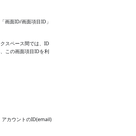
「画面ID/画面項目ID」
クスペース間では、ID
、この画面項目IDを利
カウントのID(email)