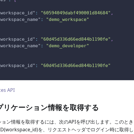
"workspace_id"
:
"60594049dabf490001d84684"
,
"workspace_name"
:
"demo_workspace"
"workspace_id"
:
"60d45d336d66ed844b1190fe"
,
"workspace_name"
:
"demo_developer"
_workspace_id"
:
"60d45d336d66ed844b1190fe"
es API
でアプリケーション情報を取得する
ション情報を取得するには、次のAPIを呼び出します。このとき、A
D(workspace_id)を、リクエストヘッダでログイン時に取