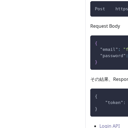
Post    http
Request Body
{
"email"
:
"
"password"
}
その結果、Respo
{
    "token":
}
Login API