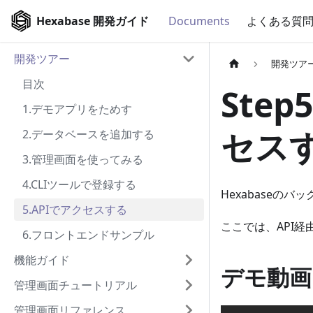
Hexabase 開発ガイド
Documents
よくある質
開発ツアー
開発ツア
目次
Ste
1.デモアプリをためす
セス
2.データベースを追加する
3.管理画面を使ってみる
4.CLIツールで登録する
Hexabaseのバ
5.APIでアクセスする
ここでは、API経
6.フロントエンドサンプル
機能ガイド
デモ動画
管理画面チュートリアル
管理画面リファレンス