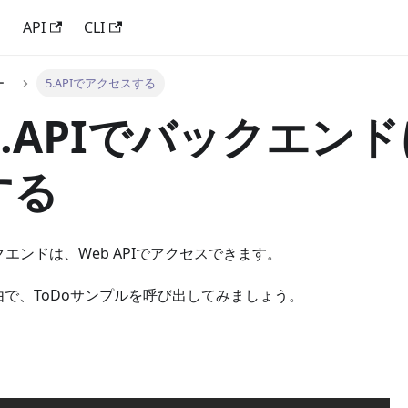
問
API
CLI
ー
5.APIでアクセスする
p5.APIでバックエン
する
ックエンドは、Web APIでアクセスできます。
由で、ToDoサンプルを呼び出してみましょう。