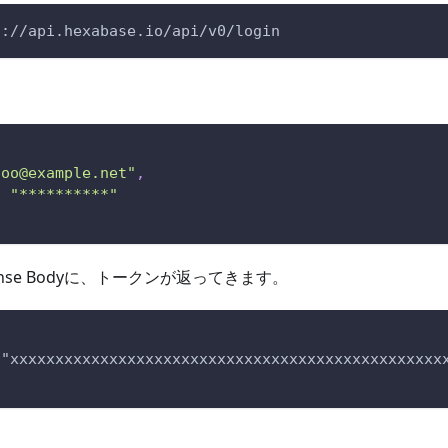
s://api.hexabase.io/api/v0/login
foo@example.net
"
,
:
"**********"
nse Bodyに、トークンが返ってきます。
 "xxxxxxxxxxxxxxxxxxxxxxxxxxxxxxxxxxxxxxxxxxxxxxxx