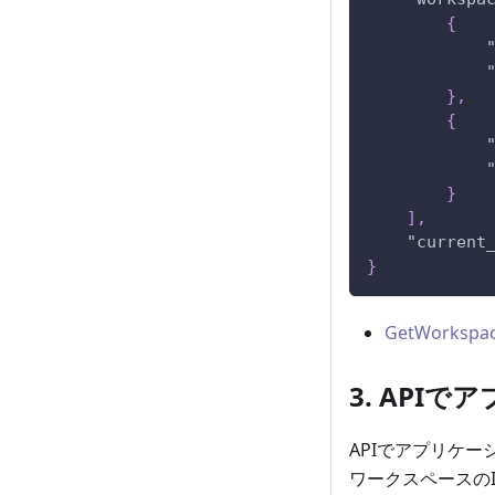
{
}
,
{
}
]
,
"current
}
GetWorkspac
3. API
APIでアプリケー
ワークスペースのI