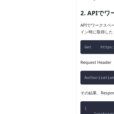
2. API
APIでワークス
イン時に取得した
Get    https
Request Header
Authorizatio
その結果、Resp
{
"workspa