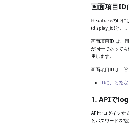
画面項目ID(d
Hexabaseの
(display_id
画面項目ID は
が同一であっても
用します。
画面項目IDは、
IDによる指定
1. APIでlo
APIでログインする
とパスワードを指